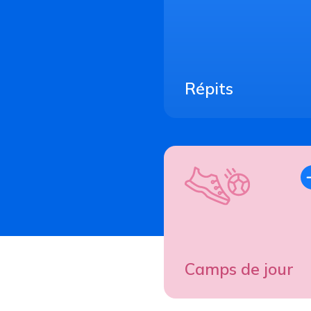
Répits
Camps de jour