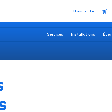
Pa
Nous joindre
Services
Installations
Évé
s
s