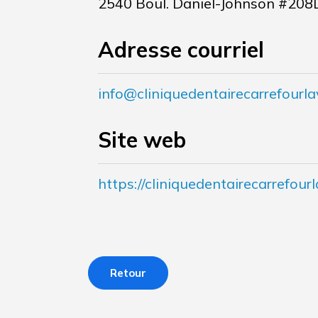
2540 Boul. Daniel-Johnson #208
Adresse courriel
info@cliniquedentairecarrefourla
Site web
https://cliniquedentairecarrefourl
Retour