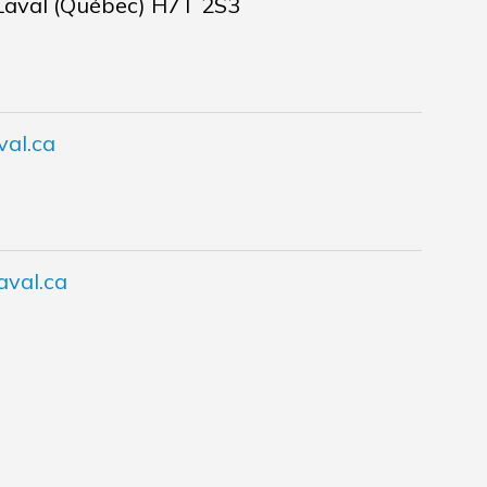
Laval (Québec) H7T 2S3
val.ca
aval.ca