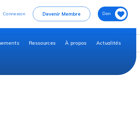
nier
Don
Devenir Membre
Connexion
nements
Ressources
À propos
Actualités