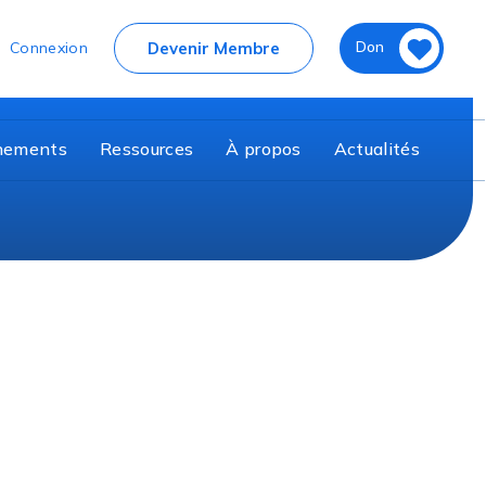
nier
Don
Devenir Membre
Connexion
nements
Ressources
À propos
Actualités