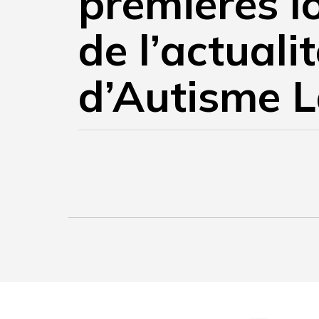
premières l
de l’actuali
d’Autisme L