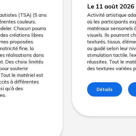
Le 11 août 2026
autistes (TSA) (5 ans
Activité artistique a
férentes couleurs,
où les participants ex
odeler. Chacun pourra
matériaux sensoriels 
 des créations libres
visuels. Ils pourront 
ormes proposées.
texturés, tissus, éléme
otricité fine, la
ou guidé selon leur niv
des réalisations dans
stimulation tactile, l’
t. Des choix limités
réussites. Tout le maté
 pour soutenir
des textures variées p
 Tout le matériel est
accès à différentes
si qu’à des
Détails
es.