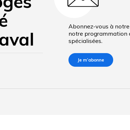
oges
té
Abonnez-vous à notre 
aval
notre programmation d
spécialisées.
Je m’abonne