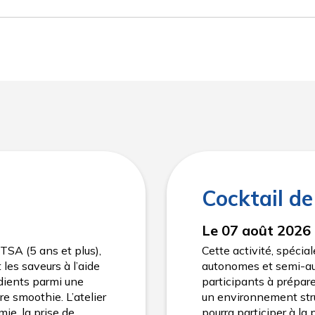
Cocktail de
Le 07 août 2026
TSA (5 ans et plus),
Cette activité, spéc
 les saveurs à l’aide
autonomes et semi-aut
dients parmi une
participants à prépare
e smoothie. L’atelier
un environnement stru
mie, la prise de
pourra participer à la 