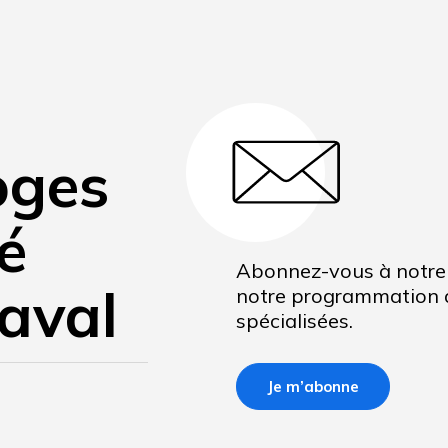
oges
té
Abonnez-vous à notre 
aval
notre programmation d
spécialisées.
Je m’abonne