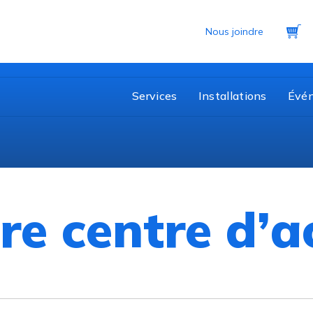
Pa
Nous joindre
Services
Installations
Évé
re centre d’ac